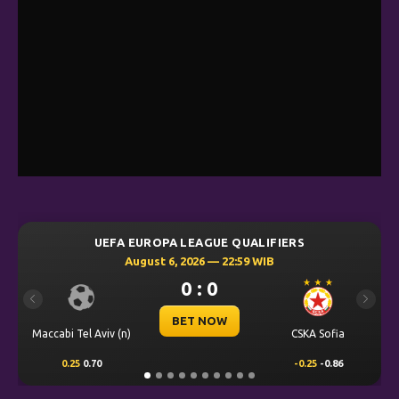
UEFA EUROPA LEAGUE QUALIFIERS
August 6, 2026 — 22:59 WIB
0 : 0
Previous
Next
BET NOW
Maccabi Tel Aviv (n)
CSKA Sofia
Red
0.25
0.70
-0.25
-0.86