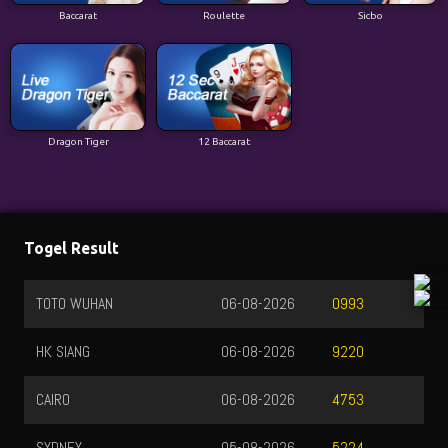
Baccarat
Roulette
Sicbo
Dragon Tiger
12 Baccarat
Togel Result
TOTO WUHAN
06-08-2026
0993
HK SIANG
06-08-2026
9220
CAIRO
06-08-2026
4753
SYDNEY
05-08-2026