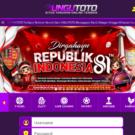
MASPUTIHTOTO Terbaru Partner Resmi Dari UNGUTOTO Berapapun Pasti Dibayar Hingga Miliaran Gasken
TOGEL
SLOT
LIVE CASINO
SPORT
ARCADE
SABU