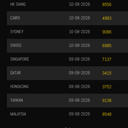
HK SIANG
10-08-2026
8556
CAIRO
10-08-2026
4983
SYDNEY
10-08-2026
9086
SWISS
10-08-2026
6985
SINGAPORE
09-08-2026
7137
QATAR
09-08-2026
3415
HONGKONG
09-08-2026
3752
TAIWAN
09-08-2026
9138
MALAYSIA
09-08-2026
8548