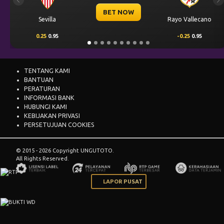
Previous
Ne
BET NOW
Rayo Vallecano
Alaves
-0.25
0.95
0.00
0.62
TENTANG KAMI
BANTUAN
PERATURAN
INFORMASI BANK
HUBUNGI KAMI
KEBIJAKAN PRIVASI
PERSETUJUAN COOKIES
© 2015 - 2026 Copyright UNGUTOTO.
All Rights Reserved.
LAPOR PUSAT